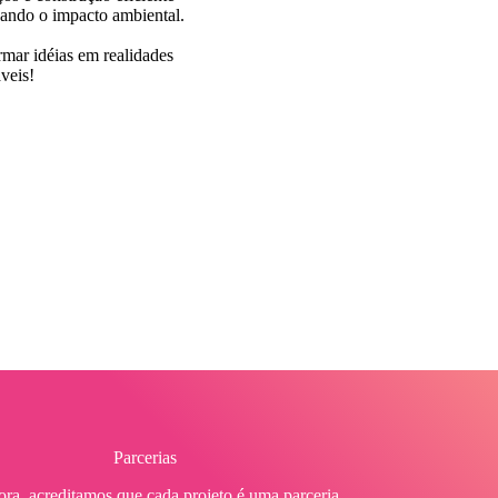
ando o impacto ambiental.
rmar idéias em realidades
veis!
Parcerias
ra, acreditamos que cada projeto é uma parceria.